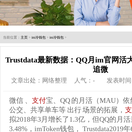
当前位置：
主页
>
im冷钱包
>
im冷钱包
>
Trustdata最新数据：QQ月im官
追微
文章出处：网络整理
人气：
-
发表时间：2
微信 、
支付
宝、QQ 的月活（MAU）
公交、共享单车等 出行 场景的拓展，
支
拟2018年3月增长了1.3亿，但QQ的
3.48%，imToken钱包， Trustdata201